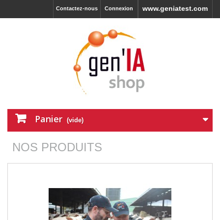
www.geniatest.com
Contactez-nous
Connexion
Panier
(vide)
NOS PRODUITS